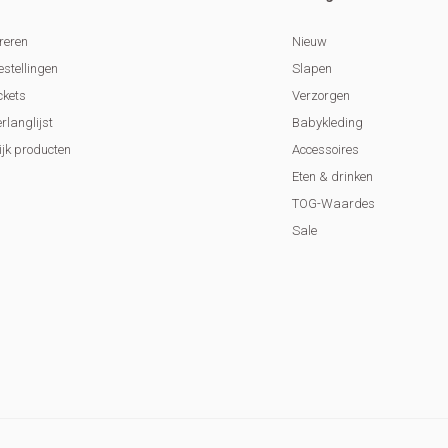
reren
Nieuw
estellingen
Slapen
ckets
Verzorgen
erlanglijst
Babykleding
ijk producten
Accessoires
Eten & drinken
TOG-Waardes
Sale