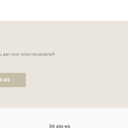
nu aan voor onze nieuwsbrief!
S ME
Dit zijn wij