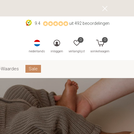
9.4
uit 492 beoordelingen
0
0
nederlands
inloggen
verlanglijst
winkelwagen
-Waardes
Sale