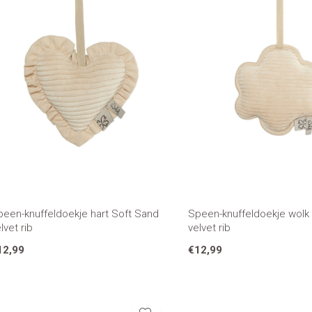
peen-knuffeldoekje hart Soft Sand
Speen-knuffeldoekje wolk
lvet rib
velvet rib
12,99
€12,99