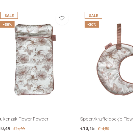
SALE
SALE
-30%
-30%
ruikenzak Flower Powder
Speen/knuffeldoekje Flo
10,49
€10,15
€14,99
€14,50