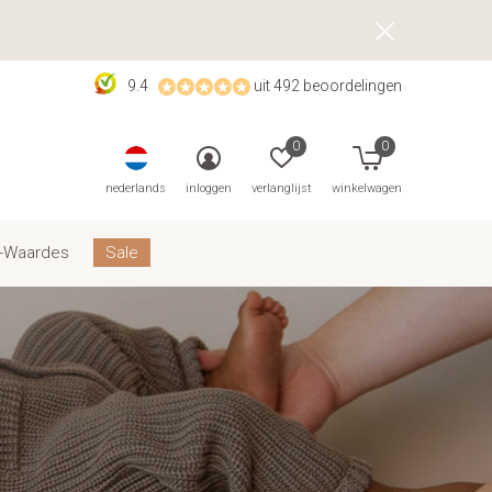
9.4
uit 492 beoordelingen
0
0
nederlands
inloggen
verlanglijst
winkelwagen
-Waardes
Sale