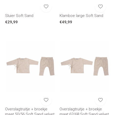
Sluier Soft Sand
Klamboe large Soft Sand
€29,99
€49,99
Overslagtruitje + broekje
Overslagtruitje + broekje
maat 50/56 Soft Sand velvet
maat 62/68 Soft Sand velvet