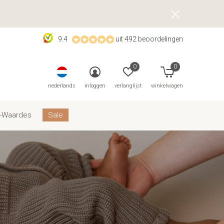
9.4
uit 492 beoordelingen
0
0
nederlands
inloggen
verlanglijst
winkelwagen
-Waardes
Sale