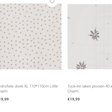
ydrofiele doek XL 110*110cm Little
Tuck-inn laken plooien 40 
harm
Charm
19,99
€19,99