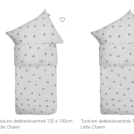
uck-inn dekbedovertrek 120 x 150cm
Tuck-inn dekbedovertrek
ttle Charm
Little Charm