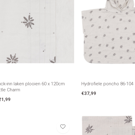
ck-inn laken plooien 60 x 120cm
Hydrofiele poncho 86-104 
ttle Charm
€37,99
21,99