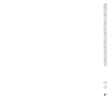
H
C
€