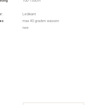
eting
100*135cm
r:
Ledikant
es
max 40 graden wassen
nee