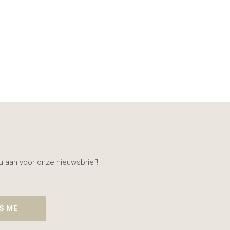
nu aan voor onze nieuwsbrief!
S ME