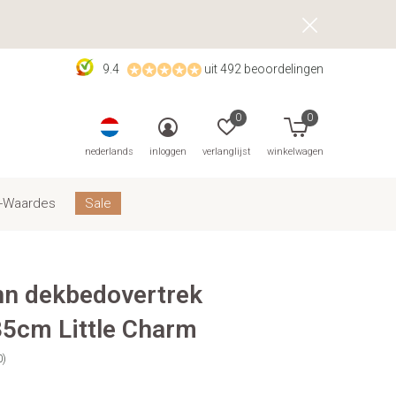
9.4
uit 492 beoordelingen
0
0
nederlands
inloggen
verlanglijst
winkelwagen
-Waardes
Sale
nn dekbedovertrek
5cm Little Charm
0)