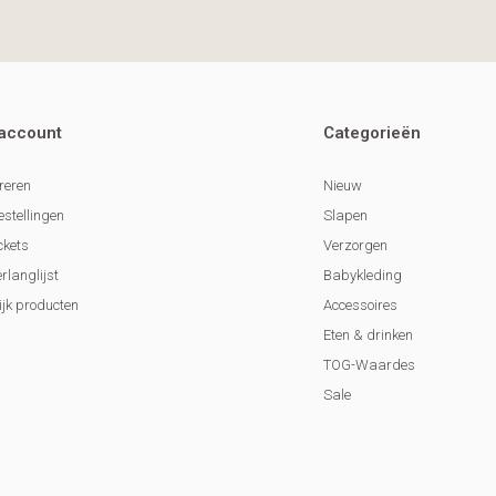
 account
Categorieën
reren
Nieuw
estellingen
Slapen
ckets
Verzorgen
erlanglijst
Babykleding
ijk producten
Accessoires
Eten & drinken
TOG-Waardes
Sale