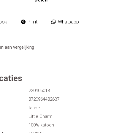
ook
Pin it
Whatsapp
 aan vergelijking
caties
230405013
8720964482637
taupe
Little Charm
100% katoen