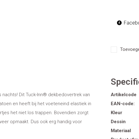
Faceb
Toevoegen
Specifi
s nachts! Dit Tuck-Inn® dekbedovertrek van
Artikelcode
atoen en heeft bij het voeteneind elastiek in
EAN-code:
tjes het niet los trappen. Bovendien zorgt
Kleur
weer opmaakt. Dus ook erg handig voor
Dessin
Materiaal