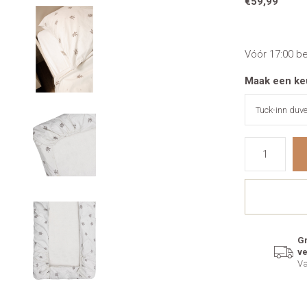
€59,99
Vóór 17:00 b
Maak een ke
Gr
v
Va