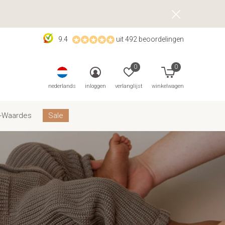
9.4
uit 492 beoordelingen
0
0
nederlands
inloggen
verlanglijst
winkelwagen
-Waardes
Sale