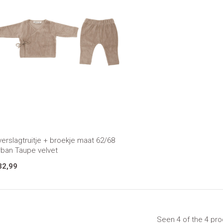
erslagtruitje + broekje maat 62/68
rban Taupe velvet
32,99
Seen 4 of the 4 pr