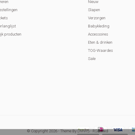
reren
Nieuw
estellingen
Slapen
ckets
Verzorgen
erlanglijst
Babykleding
ijk producten
Accessoires
Eten & drinken
TOG-Waardes
Sale
© Copyright
2026
- Theme By
DMWS
-
RSS-feed