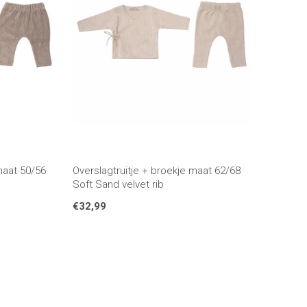
maat 50/56
Overslagtruitje + broekje maat 62/68
Soft Sand velvet rib
€32,99