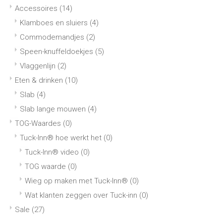
Accessoires
(14)
Klamboes en sluiers
(4)
Commodemandjes
(2)
Speen-knuffeldoekjes
(5)
Vlaggenlijn
(2)
Eten & drinken
(10)
Slab
(4)
Slab lange mouwen
(4)
TOG-Waardes
(0)
Tuck-Inn® hoe werkt het
(0)
Tuck-Inn® video
(0)
TOG waarde
(0)
Wieg op maken met Tuck-Inn®
(0)
Wat klanten zeggen over Tuck-inn
(0)
Sale
(27)