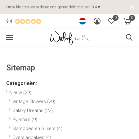
Onze klanten waarderen ons gemiddeld met een 9.4 ♥
0
0
9.4
Sitemap
Categorieën:
Nieuw
(29)
Vintage Flowers
(20)
Galaxy Dreams
(22)
Pyjama's
(9)
Klamboes en Sluiers
(4)
Overslagpakjes
(4)