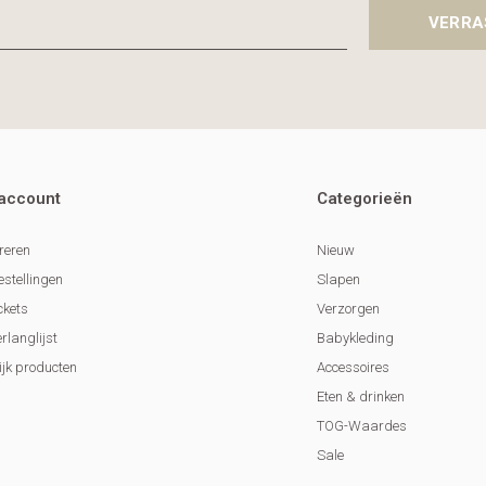
VERRA
 account
Categorieën
reren
Nieuw
estellingen
Slapen
ckets
Verzorgen
erlanglijst
Babykleding
ijk producten
Accessoires
Eten & drinken
TOG-Waardes
Sale