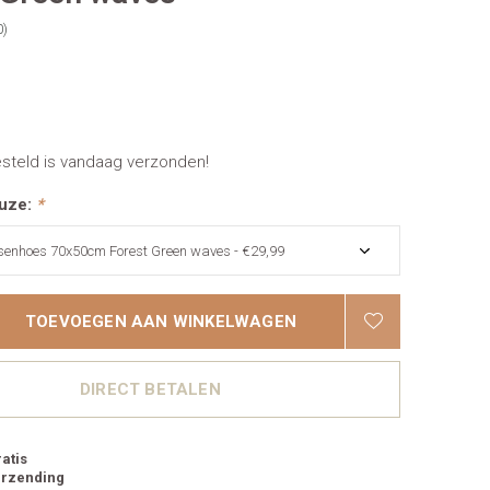
0)
esteld is vandaag verzonden!
uze:
*
TOEVOEGEN AAN WINKELWAGEN
DIRECT BETALEN
atis
erzending