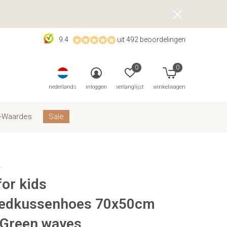
9.4
uit 492 beoordelingen
0
0
nederlands
inloggen
verlanglijst
winkelwagen
-Waardes
Sale
s
for kids
eedkussenhoes 70x50cm
 Green waves