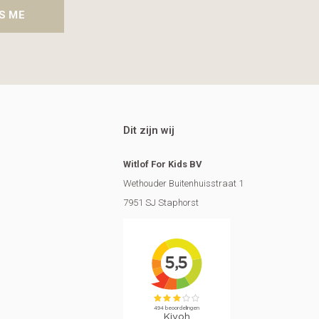
S ME
Dit zijn wij
Witlof For Kids BV
Wethouder Buitenhuisstraat 1
7951 SJ Staphorst