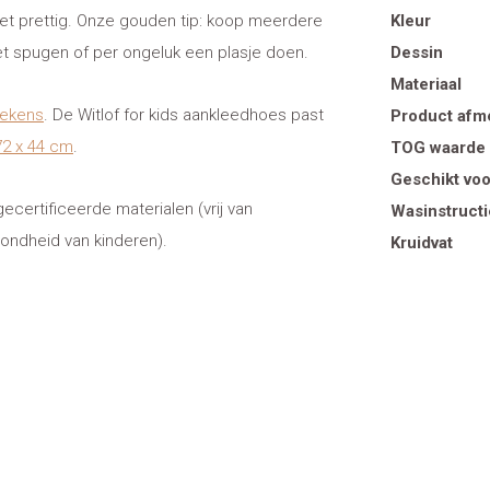
et prettig. Onze gouden tip: koop meerdere
Kleur
et spugen of per ongeluk een plasje doen.
Dessin
Materiaal
dekens
. De Witlof for kids aankleedhoes past
Product afm
72 x 44 cm
.
TOG waarde
Geschikt voo
ertificeerde materialen (vrij van
Wasinstructi
zondheid van kinderen).
Kruidvat