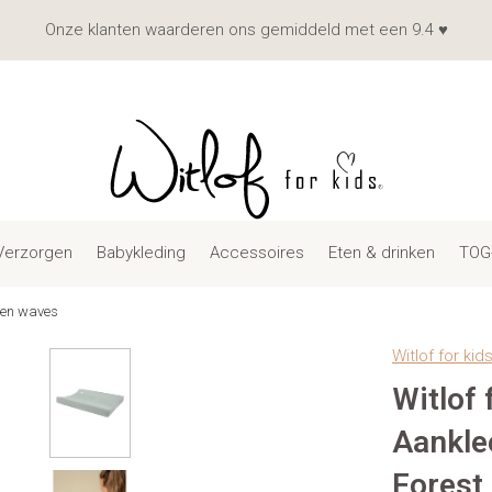
Onze klanten waarderen ons gemiddeld met een 9.4 ♥
Verzorgen
Babykleding
Accessoires
Eten & drinken
TOG
een waves
Witlof for kid
Witlof 
Aankl
Forest