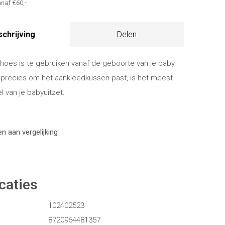
naf €60,-
chrijving
Delen
hoes is te gebruiken vanaf de geboorte van je baby.
 precies om het aankleedkussen past, is het meest
l van je babyuitzet.
 aan vergelijking
caties
102402523
8720964481357