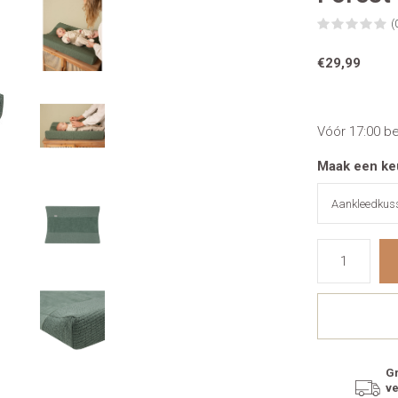
(
€29,99
Vóór 17:00 b
Maak een ke
Gr
v