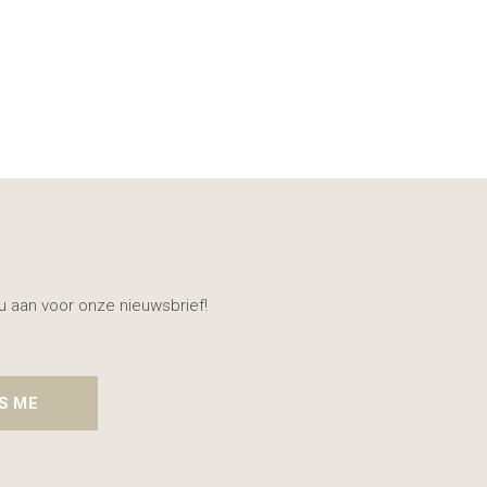
nu aan voor onze nieuwsbrief!
S ME