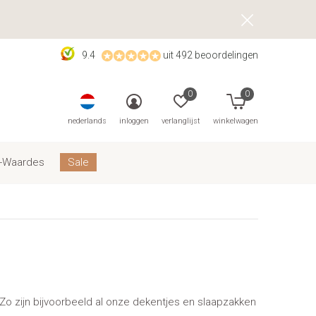
9.4
uit 492 beoordelingen
0
0
nederlands
inloggen
verlanglijst
winkelwagen
-Waardes
Sale
 Zo zijn bijvoorbeeld al onze dekentjes en slaapzakken