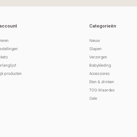
 account
Categorieën
reren
Nieuw
estellingen
Slapen
ckets
Verzorgen
erlanglijst
Babykleding
ijk producten
Accessoires
Eten & drinken
TOG-Waardes
Sale