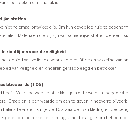
 warm een deken of slaapzak is.
lijke stoffen
 niet helemaal ontwikkeld is. Om hun gevoelige huid te beschermen 
rialen. Materialen die vrij zijn van schadelijke stoffen die een r
 richtlijnen voor de veiligheid
 het gebied van veiligheid voor kinderen. Bij de ontwikkeling van
gebied van veiligheid en kinderen geraadpleegd en betrokken.
 isolatiewaarde (TOG)
koud heeft. Maar hoe weet je of je kleintje niet te warm is toege
rall Grade en is een waarde om aan te geven in hoeverre bijvoor
balans te vinden, kun je de TOG waarden van kleding en beddengoe
ageren op toedekken en kleding, is het belangrijk om het comfort 