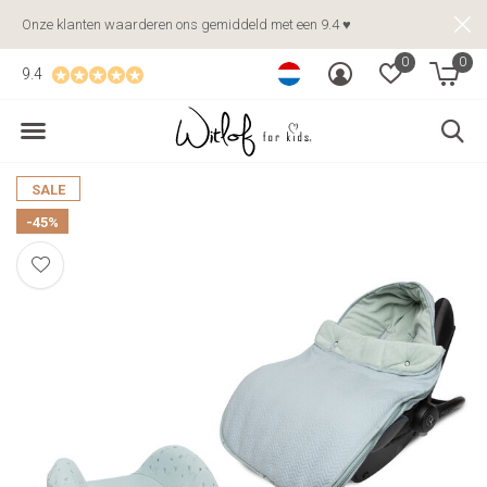
Onze klanten waarderen ons gemiddeld met een 9.4 ♥
0
0
9.4
SALE
-45%