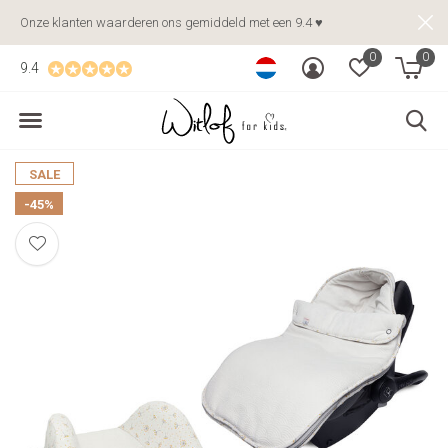
Onze klanten waarderen ons gemiddeld met een 9.4 ♥
0
0
9.4
SALE
-45%