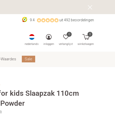
9.4
uit 492 beoordelingen
0
0
nederlands
inloggen
verlanglijst
winkelwagen
-Waardes
Sale
s
 for kids Slaapzak 110cm
 Powder
0)