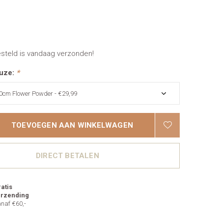
esteld is vandaag verzonden!
uze:
*
TOEVOEGEN AAN WINKELWAGEN
DIRECT BETALEN
atis
erzending
naf €60,-