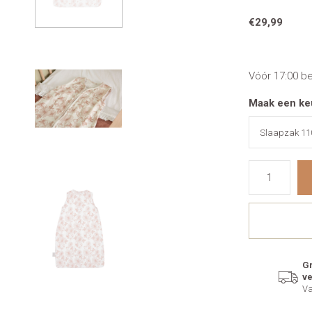
€29,99
Vóór 17:00 b
Maak een ke
Gr
v
Va