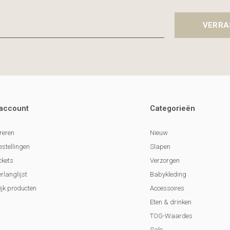
VERRA
 account
Categorieën
reren
Nieuw
estellingen
Slapen
ckets
Verzorgen
erlanglijst
Babykleding
ijk producten
Accessoires
Eten & drinken
TOG-Waardes
Sale