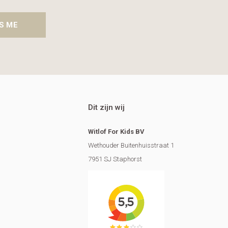
S ME
Dit zijn wij
Witlof For Kids BV
Wethouder Buitenhuisstraat 1
7951 SJ Staphorst