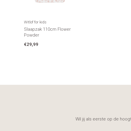
Witlof for kids
Slaapzak 110cm Flower
Powder
€29,99
Wil jij als eerste op de hoo