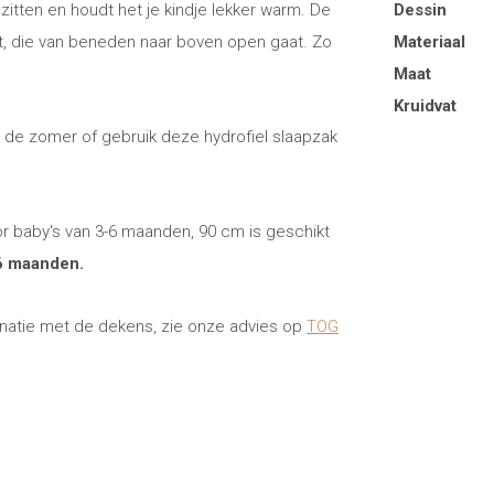
itten en houdt het je kindje lekker warm. De
Dessin
nt, die van beneden naar boven open gaat. Zo
Materiaal
Maat
Kruidvat
in de zomer of gebruik deze hydrofiel slaapzak
oor baby's van 3-6 maanden, 90 cm is geschikt
36 maanden.
inatie met de dekens, zie onze advies op
TOG