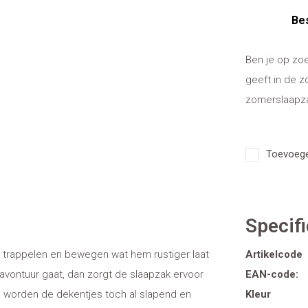
Bes
Ben je op zoe
geeft in de z
zomerslaapzak
Toevoegen
Specifi
n trappelen en bewegen wat hem rustiger laat
Artikelcode
p avontuur gaat, dan zorgt de slaapzak ervoor
EAN-code:
 al worden de dekentjes toch al slapend en
Kleur