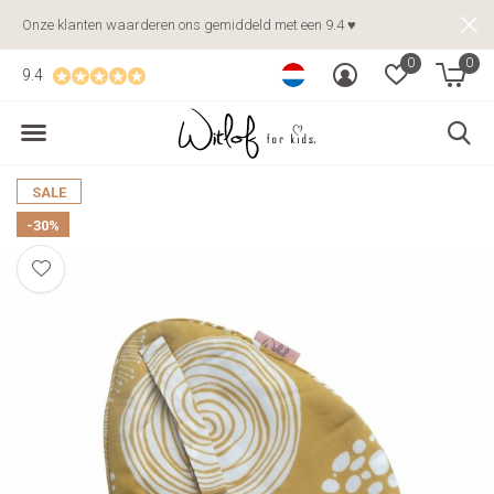
Onze klanten waarderen ons gemiddeld met een 9.4 ♥
0
0
9.4
SALE
-30%