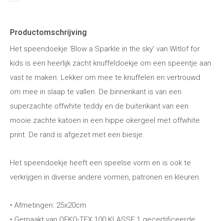
Productomschrijving
Het speendoekje ‘Blow a Sparkle in the sky’ van Witlof for
kids is een heerlijk zacht knuffeldoekje om een speentje aan
vast te maken. Lekker om mee te knuffelen en vertrouwd
om mee in slaap te vallen. De binnenkant is van een
superzachte offwhite teddy en de buitenkant van een
mooie zachte katoen in een hippe okergeel met offwhite
print. De rand is afgezet met een biesje.
Het speendoekje heeft een speelse vorm en is ook te
verkrijgen in diverse andere vormen, patronen en kleuren.
• Afmetingen: 25x20cm
• Gemaakt van OEKO-TEX 100 KLASSE 1 gecertificeerde