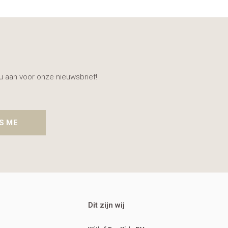
nu aan voor onze nieuwsbrief!
S ME
Dit zijn wij