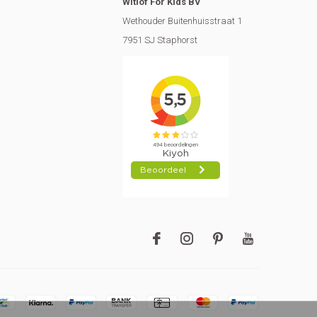
Witlof For Kids BV
Wethouder Buitenhuisstraat 1
7951 SJ Staphorst