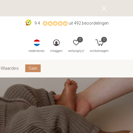
9.4
uit 492 beoordelingen
0
0
nederlands
inloggen
verlanglijst
winkelwagen
-Waardes
Sale