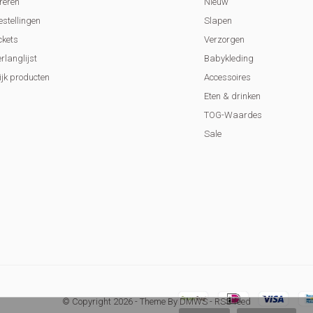
reren
Nieuw
estellingen
Slapen
ckets
Verzorgen
erlanglijst
Babykleding
ijk producten
Accessoires
Eten & drinken
TOG-Waardes
Sale
© Copyright
2026
- Theme By
DMWS
-
RSS-feed