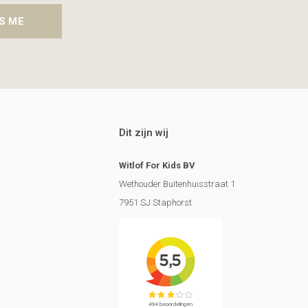
S ME
Dit zijn wij
Witlof For Kids BV
Wethouder Buitenhuisstraat 1
7951 SJ Staphorst