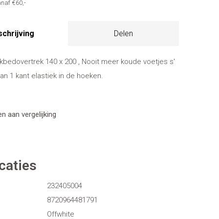
naf €60,-
chrijving
Delen
kbedovertrek 140 x 200 , Nooit meer koude voetjes s'
an 1 kant elastiek in de hoeken.
 aan vergelijking
caties
232405004
8720964481791
Offwhite