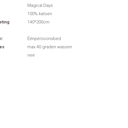
Magical Days
100% katoen
eting
140*200cm
r:
Éénpersoonsbed
es
max 40 graden wassen
nee