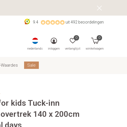
9.4
uit 492 beoordelingen
0
0
nederlands
inloggen
verlanglijst
winkelwagen
-Waardes
Sale
s
for kids Tuck-inn
overtrek 140 x 200cm
l days