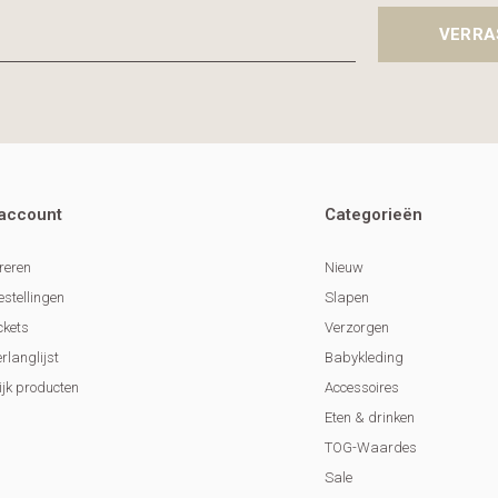
VERRA
 account
Categorieën
reren
Nieuw
estellingen
Slapen
ckets
Verzorgen
erlanglijst
Babykleding
ijk producten
Accessoires
Eten & drinken
TOG-Waardes
Sale