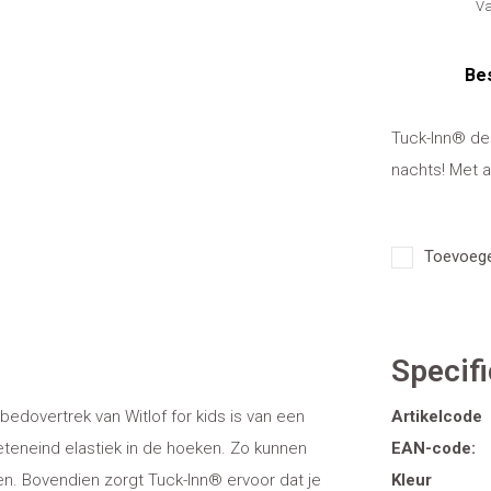
Va
Bes
Tuck-Inn® de
nachts! Met a
Toevoegen
Specifi
bedovertrek van Witlof for kids is van een
Artikelcode
oeteneind elastiek in de hoeken. Zo kunnen
EAN-code:
pen. Bovendien zorgt Tuck-Inn® ervoor dat je
Kleur