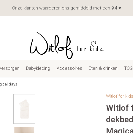
Onze klanten waarderen ons gemiddeld met een 9.4 ♥
Verzorgen
Babykleding
Accessoires
Eten & drinken
TOG
gical days
Witlof for kid
Witlof 
dekbed
Magica