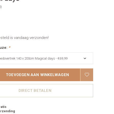
0)
esteld is vandaag verzonden!
uze:
*
TOEVOEGEN AAN WINKELWAGEN
DIRECT BETALEN
atis
erzending