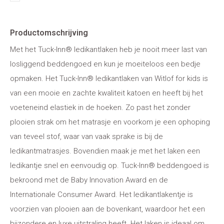
Productomschrijving
Met het Tuck-Inn® ledikantlaken heb je nooit meer last van
losliggend beddengoed en kun je moeiteloos een bedje
opmaken. Het Tuck-Inn® ledikantlaken van Witlof for kids is
van een mooie en zachte kwaliteit katoen en heeft bij het
voeteneind elastiek in de hoeken. Zo past het zonder
plooien strak om het matrasje en voorkom je een ophoping
van teveel stof, waar van vaak sprake is bij de
ledikantmatrasjes. Bovendien maak je met het laken een
ledikantje snel en eenvoudig op. Tuck-Inn® beddengoed is
bekroond met de Baby Innovation Award en de
Internationale Consumer Award. Het ledikantlakentje is
voorzien van plooien aan de bovenkant, waardoor het een
bijzondere en luxe uitstraling heeft. Het laken is ideaal om