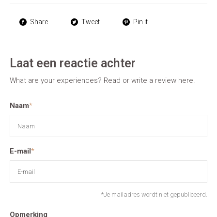
Share
Tweet
Pin it
Laat een reactie achter
What are your experiences? Read or write a review here.
Naam
*
E-mail
*
*Je mailadres wordt niet gepubliceerd.
Opmerking