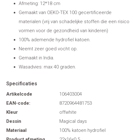
Afmeting: 12*18 cm
Gemaakt van OEKO-TEX 100 gecertificeerde
materialen (vrij van schadelijke stoffen die een risico
vormen voor de gezondheid van kinderen)
100% ademende hydrofiel katoen.
Neemt zeer goed vocht op.
Gemaakt in India.
Wasadvies: max 40 graden.
Specificaties
Artikelcode
106403004
EAN-code:
8720964481753
Kleur
offwhite
Dessin
Magical days
Materiaal
100% katoen hydrofiel
Product afmeting
22x16x0.5