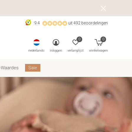
9.4
uit 492 beoordelingen
0
0
nederlands
inloggen
verlanglijst
winkelwagen
-Waardes
Sale