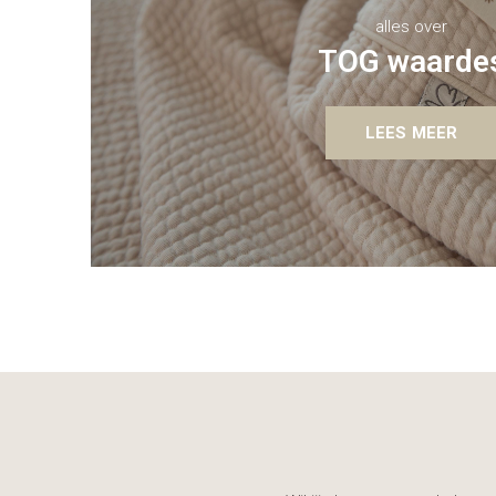
alles over
TOG waarde
LEES MEER