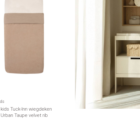
ids
r kids Tuck-Inn wiegdeken
Urban Taupe velvet rib