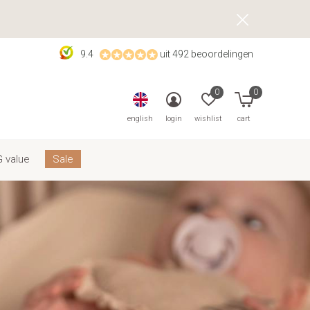
9.4
uit 492 beoordelingen
0
0
english
login
wishlist
cart
 value
Sale