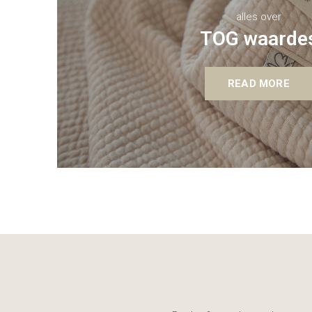
alles over
TOG waarde
READ MORE