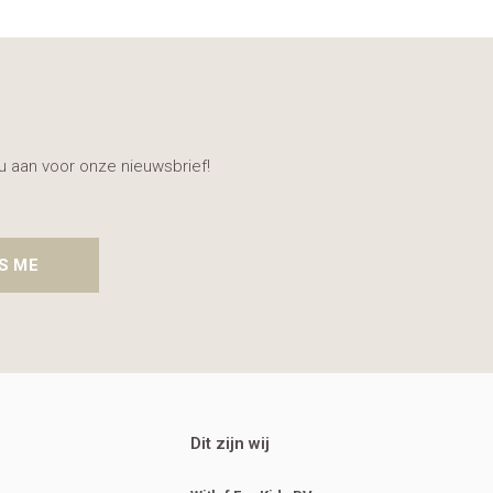
nu aan voor onze nieuwsbrief!
S ME
Dit zijn wij