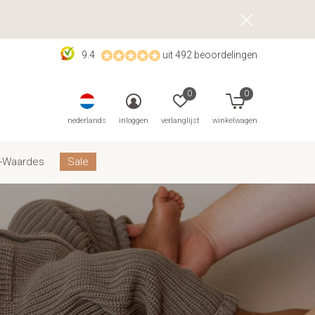
9.4
uit 492 beoordelingen
0
0
nederlands
inloggen
verlanglijst
winkelwagen
-Waardes
Sale