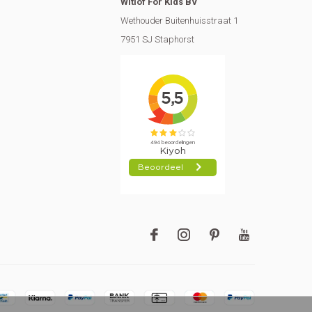
Witlof For Kids BV
Wethouder Buitenhuisstraat 1
7951 SJ Staphorst