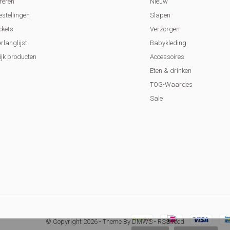
reren
Nieuw
estellingen
Slapen
ckets
Verzorgen
erlanglijst
Babykleding
ijk producten
Accessoires
Eten & drinken
TOG-Waardes
Sale
© Copyright
2026
- Theme By
DMWS
-
RSS-feed