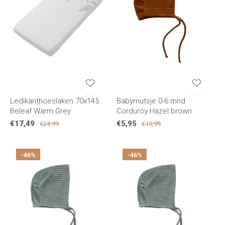
Ledikanthoeslaken 70x145
Babymutsje 0-6 mnd
Beleaf Warm Grey
Corduroy Hazel brown
€17,49
€5,95
€24,99
€10,99
-46%
-46%