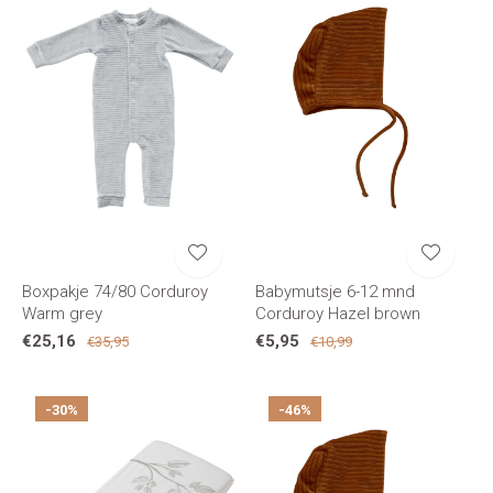
Boxpakje 74/80 Corduroy
Babymutsje 6-12 mnd
Warm grey
Corduroy Hazel brown
€25,16
€5,95
€35,95
€10,99
-30%
-46%