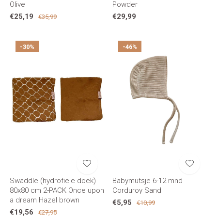
Olive
Powder
€25,19
€29,99
€35,99
-30%
-46%
Swaddle (hydrofiele doek)
Babymutsje 6-12 mnd
80x80 cm 2-PACK Once upon
Corduroy Sand
a dream Hazel brown
€5,95
€10,99
€19,56
€27,95