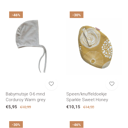
-46%
-30%
Babymutsje 0-6 mnd
Speen/knuffeldoekje
Corduroy Warm grey
Sparkle Sweet Honey
€5,95
€10,15
€10,99
€14,50
-30%
-46%