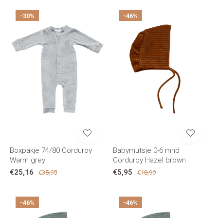
-30%
-46%
Boxpakje 74/80 Corduroy
Babymutsje 0-6 mnd
Warm grey
Corduroy Hazel brown
€25,16
€5,95
€35,95
€10,99
-46%
-46%