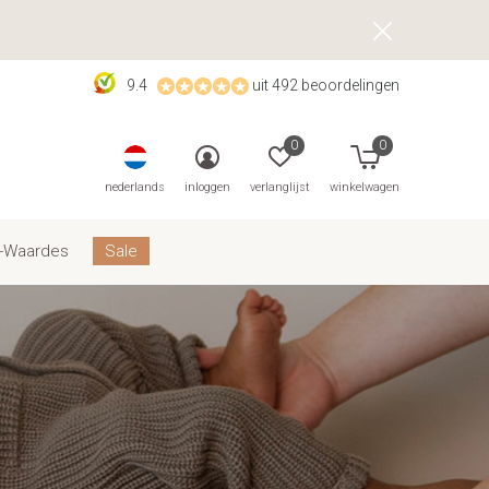
9.4
uit 492 beoordelingen
0
0
nederlands
inloggen
verlanglijst
winkelwagen
-Waardes
Sale