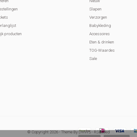
reren
Nieuw
estellingen
Slapen
ckets
Verzorgen
erlanglijst
Babykleding
ijk producten
Accessoires
Eten & drinken
TOG-Waardes
Sale
© Copyright
2026
- Theme By
DMWS
-
RSS-feed