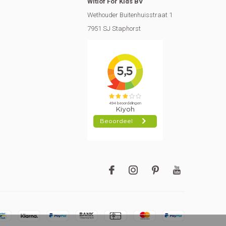
Witlof For Kids BV
Wethouder Buitenhuisstraat 1
7951 SJ Staphorst