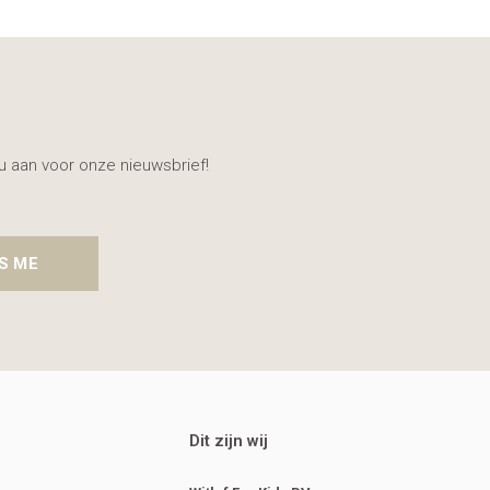
nu aan voor onze nieuwsbrief!
S ME
Dit zijn wij