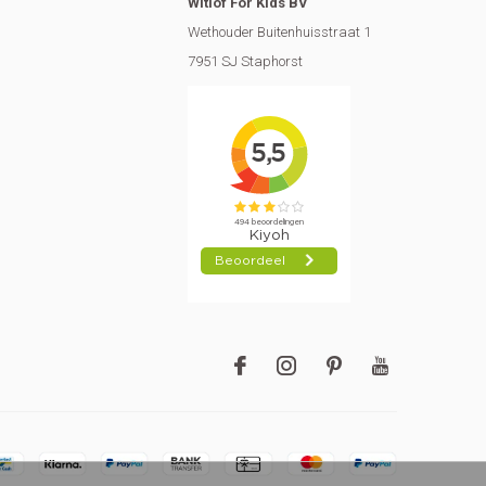
Witlof For Kids BV
Wethouder Buitenhuisstraat 1
7951 SJ Staphorst