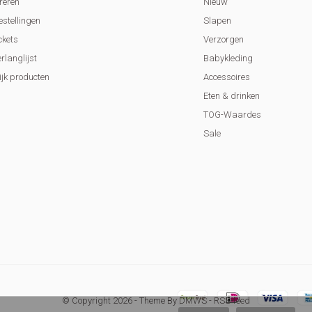
reren
Nieuw
estellingen
Slapen
ckets
Verzorgen
erlanglijst
Babykleding
ijk producten
Accessoires
Eten & drinken
TOG-Waardes
Sale
© Copyright
2026
- Theme By
DMWS
-
RSS-feed