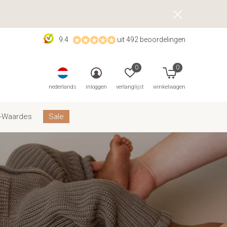
9.4
uit 492 beoordelingen
0
0
nederlands
inloggen
verlanglijst
winkelwagen
-Waardes
Sale