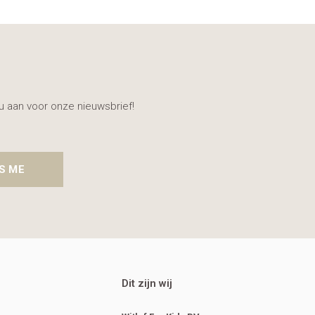
nu aan voor onze nieuwsbrief!
S ME
Dit zijn wij