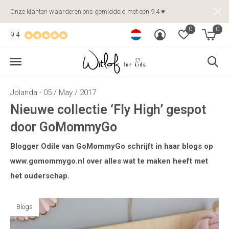
Onze klanten waarderen ons gemiddeld met een 9.4 ♥
0
0
9.4
Jolanda - 05 / May / 2017
Nieuwe collectie ‘Fly High’ gespot
door GoMommyGo
Blogger Odile van GoMommyGo schrijft in haar blogs op
www.gomommygo.nl over alles wat te maken heeft met
het ouderschap.
Blogs