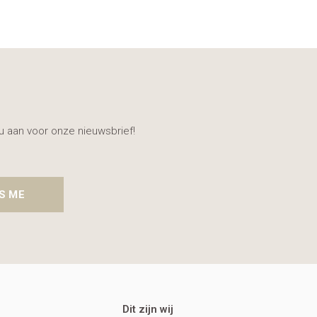
nu aan voor onze nieuwsbrief!
S ME
Dit zijn wij