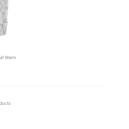
eaf Warm
oducts