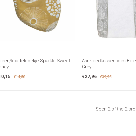
peen/knuffeldoekje Sparkle Sweet
Aankleedkussenhoes Bel
oney
Grey
10,15
€27,96
€14,50
€39,95
Seen 2 of the 2 pr