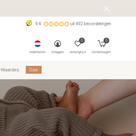
9.4
uit 492 beoordelingen
0
0
nederlands
inloggen
verlanglijst
winkelwagen
-Waardes
Sale