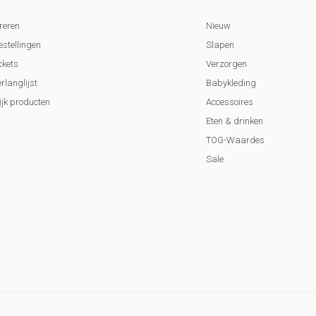
reren
Nieuw
estellingen
Slapen
ckets
Verzorgen
erlanglijst
Babykleding
ijk producten
Accessoires
Eten & drinken
TOG-Waardes
Sale