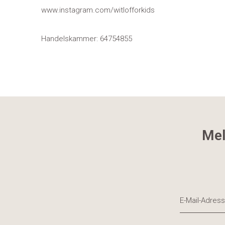
www.instagram.com/witlofforkids
Handelskammer: 64754855
Mel