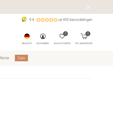
9.4
uit 492 beoordelingen
0
0
deutsch
anmelden
wunschzettel
ihr warenkorb
Werte
Sale