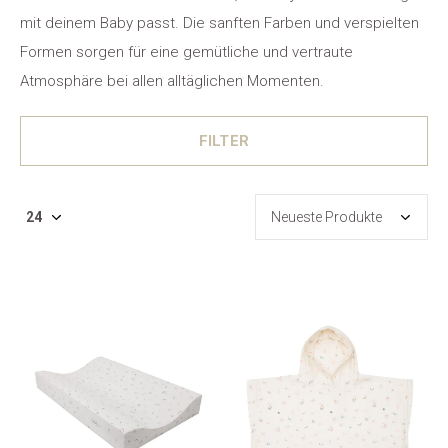
mit deinem Baby passt. Die sanften Farben und verspielten
Formen sorgen für eine gemütliche und vertraute
Atmosphäre bei allen alltäglichen Momenten.
FILTER