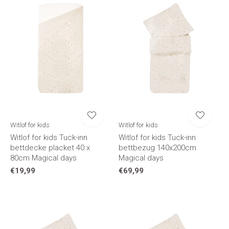
Witlof for kids
Witlof for kids
Witlof for kids Tuck-inn
Witlof for kids Tuck-inn
bettdecke placket 40 x
bettbezug 140x200cm
80cm Magical days
Magical days
€19,99
€69,99