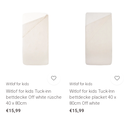
Witlof for kids
Witlof for kids
Witlof for kids Tuck-inn
Witlof for kids Tuck-Inn
bettdecke Off white rüsche
bettdecke placket 40 x
40 x 80cm
80cm Off white
€15,99
€15,99