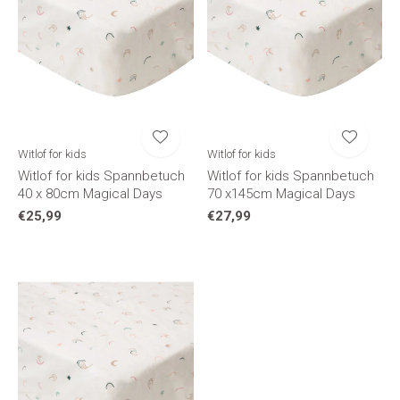
Witlof for kids
Witlof for kids
Witlof for kids Spannbetuch
Witlof for kids Spannbetuch
40 x 80cm Magical Days
70 x145cm Magical Days
€25,99
€27,99