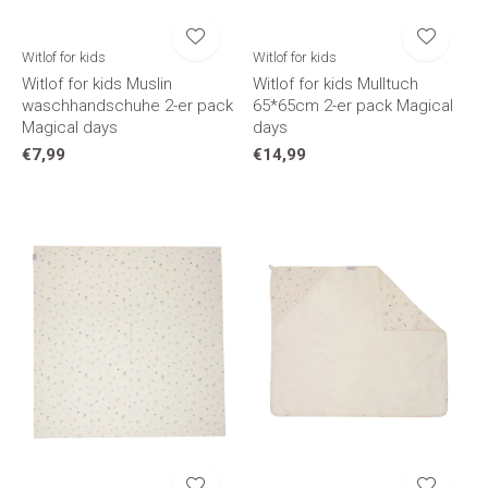
Witlof for kids
Witlof for kids
Witlof for kids Muslin
Witlof for kids Mulltuch
waschhandschuhe 2-er pack
65*65cm 2-er pack Magical
Magical days
days
€7,99
€14,99