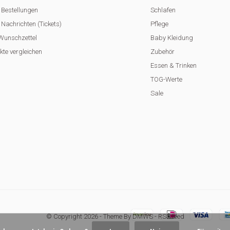
 Bestellungen
Schlafen
Nachrichten (Tickets)
Pflege
Wunschzettel
Baby Kleidung
kte vergleichen
Zubehör
Essen & Trinken
TOG-Werte
Sale
© Copyright
2026
- Theme By
DMWS
-
RSS feed