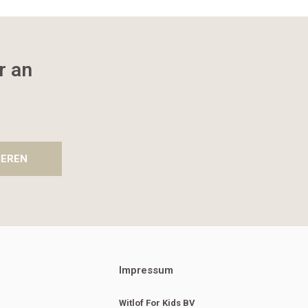
r an
IEREN
Impressum
Witlof For Kids BV