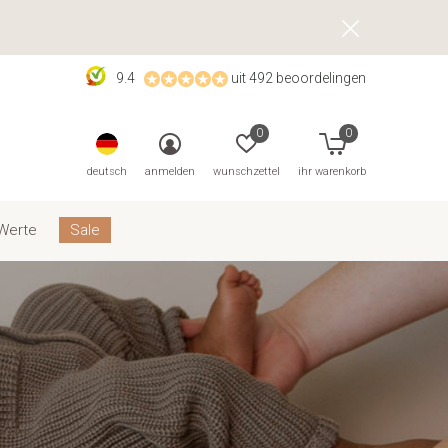
9.4
uit 492 beoordelingen
0
0
deutsch
anmelden
wunschzettel
ihr warenkorb
Werte
Sale