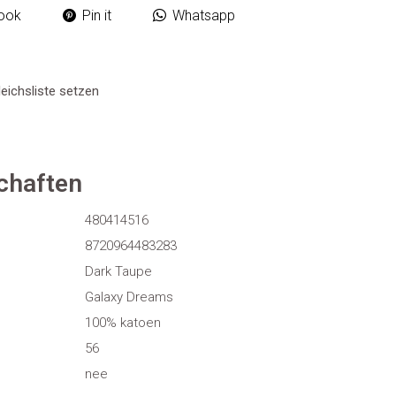
ook
Pin it
Whatsapp
eichsliste setzen
chaften
480414516
8720964483283
Dark Taupe
Galaxy Dreams
100% katoen
56
nee