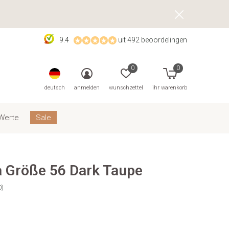
9.4
uit 492 beoordelingen
0
0
deutsch
anmelden
wunschzettel
ihr warenkorb
Werte
Sale
 Größe 56 Dark Taupe
0)