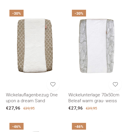
-30%
-30%
Wickelauflagenbezug One
Wickelunterlage 70x50cm
upon a dream Sand
Beleaf warm grau- weiss
€27,96
€27,96
€39,95
€39,95
-46%
-46%