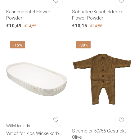
Kannenbeutel Flower
Schnuller/Kuscheldecke
Powder
Flower Powder
€10,49
€10,15
€14,99
€14,50
-15%
-30%
Witlof for kids
Strampler 50/56 Gestrickt
Witlof for kids Wickelkorb
Olive