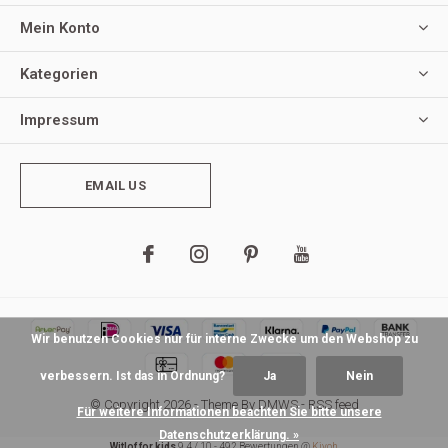
Mein Konto
Kategorien
Impressum
EMAIL US
Wir benutzen Cookies nur für interne Zwecke um den Webshop zu
verbessern. Ist das in Ordnung?
Ja
Nein
© Copyright
2026
- Theme By
DMWS
-
RSS feed
Für weitere Informationen beachten Sie bitte unsere
Datenschutzerklärung. »
Witlof for kids
9,4
/
10
-
492
Bewertungen @
Kiyoh