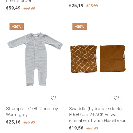
cremefarben
€25,19
€35,99
€59,49
€69,99
-30%
-30%
Strampler 74/80 Corduroy
Swaddle (hydrofiele doek)
Warm grey
80x80 cm 2-PACK Es war
einmal ein Traum Haselbraun
€25,16
€35,95
€19,56
€27,95