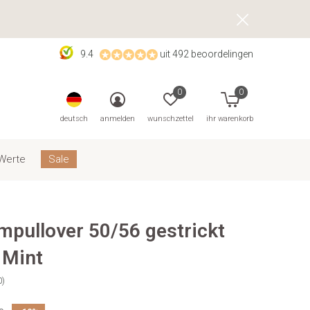
9.4
uit 492 beoordelingen
0
0
deutsch
anmelden
wunschzettel
ihr warenkorb
Werte
Sale
mpullover 50/56 gestrickt
 Mint
0)