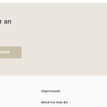
r an
IEREN
Impressum
Witlof For Kids BV