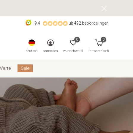
9.4
uit 492 beoordelingen
0
0
deutsch
anmelden
wunschzettel
ihr warenkorb
Werte
Sale