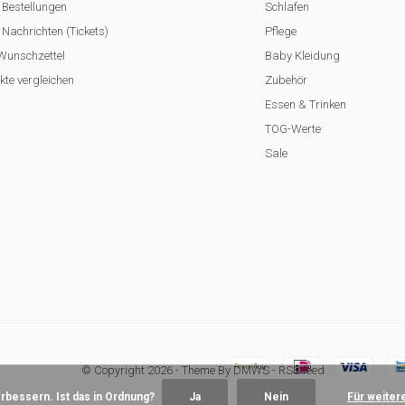
 Bestellungen
Schlafen
Nachrichten (Tickets)
Pflege
Wunschzettel
Baby Kleidung
kte vergleichen
Zubehör
Essen & Trinken
TOG-Werte
Sale
© Copyright
2026
- Theme By
DMWS
-
RSS feed
bessern. Ist das in Ordnung?
Ja
Nein
Für weiter