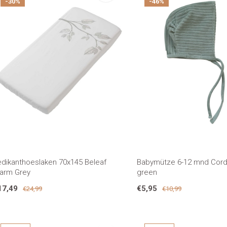
-30%
-46%
edikanthoeslaken 70x145 Beleaf
Babymütze 6-12 mnd Cor
arm Grey
green
17,49
€5,95
€24,99
€10,99