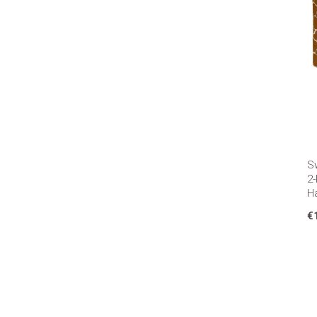
S
2
H
€