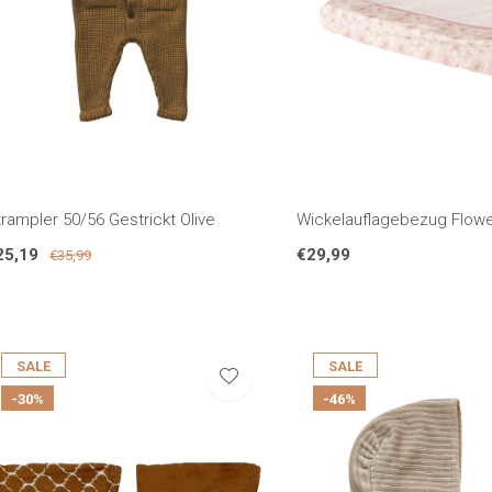
rampler 50/56 Gestrickt Olive
Wickelauflagebezug Flow
25,19
€29,99
€35,99
SALE
SALE
-30%
-46%