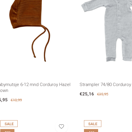
abymutsje 6-12 mnd Corduroy Hazel
Strampler 74/80 Corduroy
rown
€25,16
€35,95
5,95
€10,99
SALE
SALE