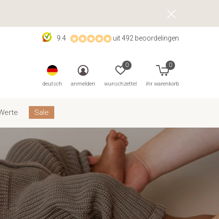
9.4
uit 492 beoordelingen
0
0
deutsch
anmelden
wunschzettel
ihr warenkorb
Werte
Sale