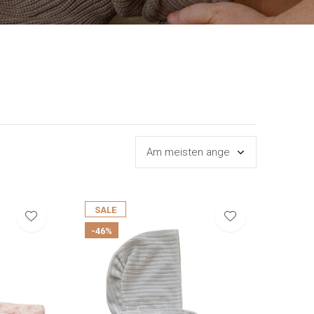
SALE
-46%