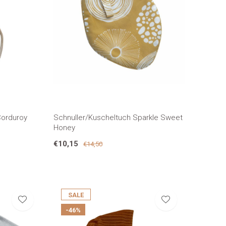
Corduroy
Schnuller/Kuscheltuch Sparkle Sweet
Honey
€10,15
€14,50
SALE
-46%