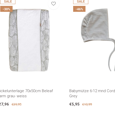
SALE
SALE
-30%
-46%
ickelunterlage 70x50cm Beleaf
Babymütze 6-12 mnd Cor
arm grau- weiss
Grey
27,96
€5,95
€39,95
€10,99