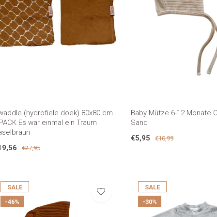
waddle (hydrofiele doek) 80x80 cm
Baby Mütze 6-12 Monate 
-PACK Es war einmal ein Traum
Sand
aselbraun
€5,95
€10,99
19,56
€27,95
SALE
SALE
-46%
-30%