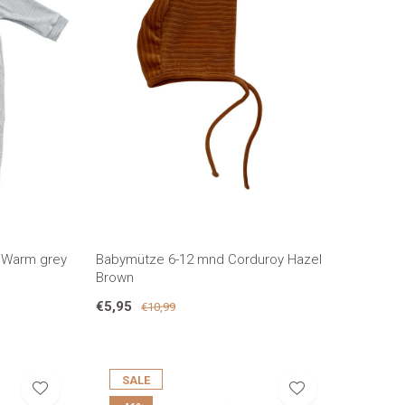
 Warm grey
Babymütze 6-12 mnd Corduroy Hazel
Brown
€5,95
€10,99
SALE