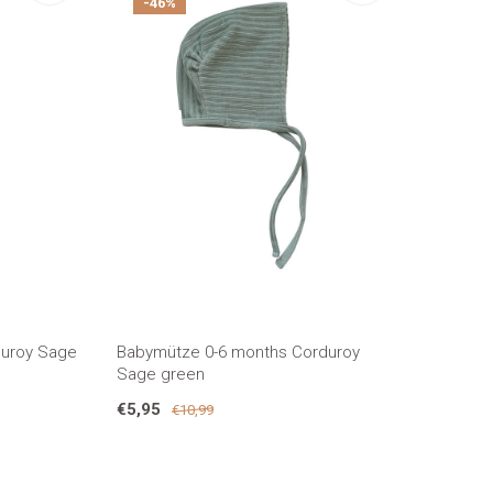
-46%
duroy Sage
Babymütze 0-6 months Corduroy
Sage green
€5,95
€10,99