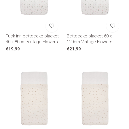
Tuck-inn bettdecke placket
Bettdecke placket 60 x
40 x 80cm Vintage Flowers
120cm Vintage Flowers
€19,99
€21,99