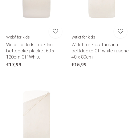
Witlof for kids
Witlof for kids
Witlof for kids Tuck-Inn
Witlof for kids Tuck-inn
bettdecke placket 60 x
bettdecke Off white rüsche
120cm Off White
40 x 80cm
€17,99
€15,99