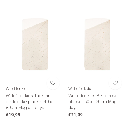
Witlof for kids
Witlof for kids
Witlof for kids Tuck-inn
Witlof for kids Bettdecke
bettdecke placket 40 x
placket 60 x 120cm Magical
80cm Magical days
days
€19,99
€21,99