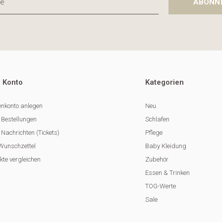
ABONN
 Konto
Kategorien
nkonto anlegen
Neu
 Bestellungen
Schlafen
Nachrichten (Tickets)
Pflege
Wunschzettel
Baby Kleidung
kte vergleichen
Zubehör
Essen & Trinken
TOG-Werte
Sale