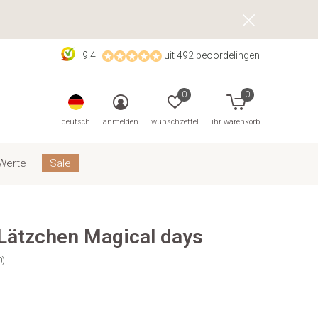
9.4
uit 492 beoordelingen
0
0
deutsch
anmelden
wunschzettel
ihr warenkorb
Werte
Sale
Lätzchen Magical days
0)