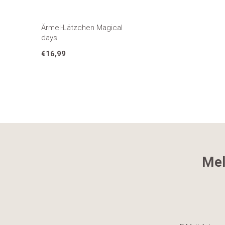
Ärmel-Lätzchen Magical
days
€16,99
Mel