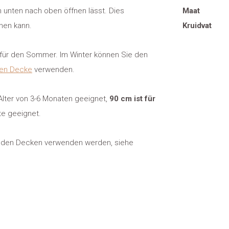
n unten nach oben öffnen lässt. Dies
Maat
ehen kann.
Kruidvat
 für den Sommer. Im Winter können Sie den
en Decke
verwenden.
m Alter von 3-6 Monaten geeignet,
90 cm ist für
te geeignet.
it den Decken verwenden werden, siehe