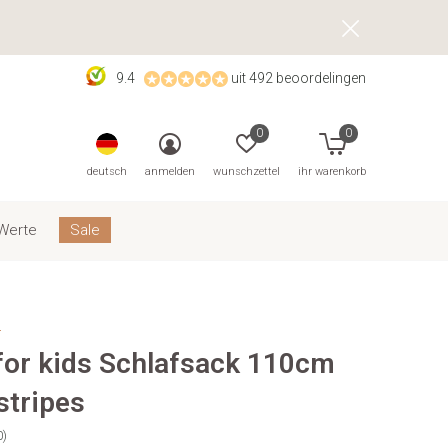
9.4
uit 492 beoordelingen
0
0
deutsch
anmelden
wunschzettel
ihr warenkorb
Werte
Sale
s
 for kids Schlafsack 110cm
stripes
0)