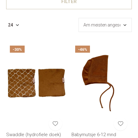
FILTER
-30%
-46%
Swaddle (hydrofiele doek)
Babymutsje 6-12 mnd