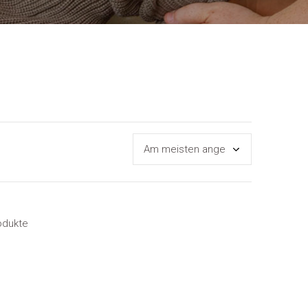
odukte