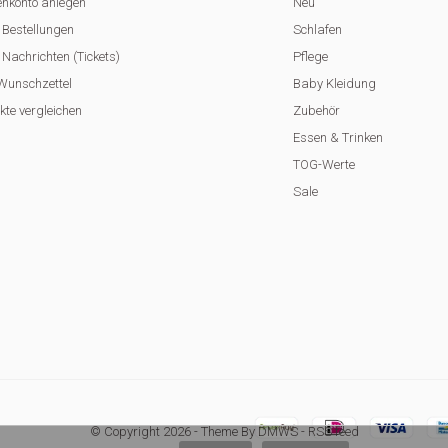
nkonto anlegen
Neu
 Bestellungen
Schlafen
Nachrichten (Tickets)
Pflege
Wunschzettel
Baby Kleidung
kte vergleichen
Zubehör
Essen & Trinken
TOG-Werte
Sale
© Copyright
2026
- Theme By
DMWS
-
RSS feed