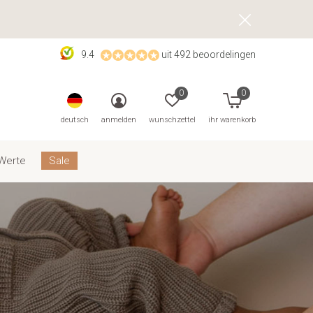
9.4
uit 492 beoordelingen
0
0
deutsch
anmelden
wunschzettel
ihr warenkorb
Werte
Sale