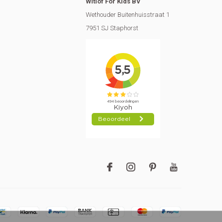
Witlof For Kids BV
Wethouder Buitenhuisstraat 1
7951 SJ Staphorst