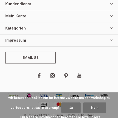
Kundendienst
Mein Konto
Kategorien
Impressum
EMAIL US
Wir benutzen Cookies nur für interne Zwecke um den Webshop zu
verbessern. Ist das in Ordnung?
Ja
Nein
© Copyright
2026
- Theme By
DMWS
-
RSS feed
Für weitere Informationen beachten Sie bitte unsere