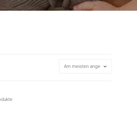
odukte