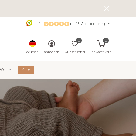
9.4
uit 492 beoordelingen
0
0
deutsch
anmelden
wunschzettel
ihr warenkorb
Werte
Sale