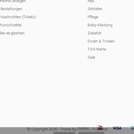
nkonto anlegen
Neu
 Bestellungen
Schlafen
Nachrichten (Tickets)
Pflege
Wunschzettel
Baby Kleidung
kte vergleichen
Zubehör
Essen & Trinken
TOG-Werte
Sale
© Copyright
2026
- Theme By
DMWS
-
RSS feed