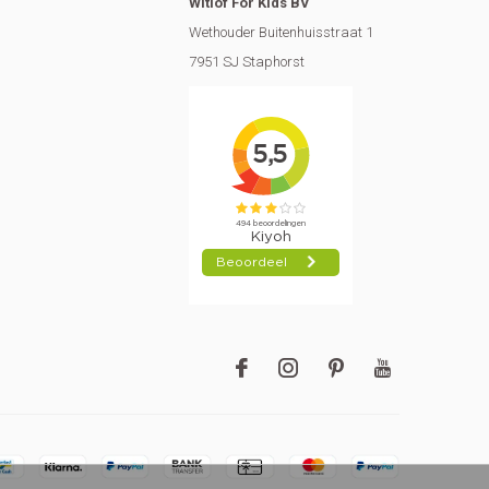
Witlof For Kids BV
Wethouder Buitenhuisstraat 1
7951 SJ Staphorst