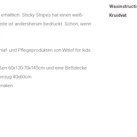
Wasinstructi
rhältlich. Sticky Stripes hat einen weiß-
Kruidvat
Seite ist andersherum bedruckt. Schön, wenn
.
af- und Pflegeprodukten von Witlof for kids
aßen 60x120-70x145cm und eine Bettdecke
nbezug 40x60cm
rialien