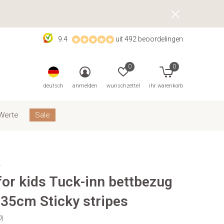
9.4
uit 492 beoordelingen
0
0
deutsch
anmelden
wunschzettel
ihr warenkorb
Werte
Sale
s
for kids Tuck-inn bettbezug
135cm Sticky stripes
0)