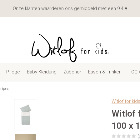
Onze klanten waarderen ons gemiddeld met een 9.4 ♥
Pflege
Baby Kleidung
Zubehör
Essen & Trinken
TOG-
tripes
Witlof for kid
Witlof 
100 x 
(