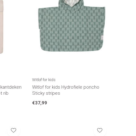
Witlof for kids
dikantdeken
Witlof for kids Hydrofiele poncho
 rib
Sticky stripes
€37,99