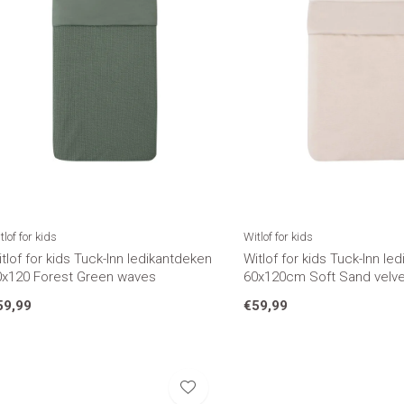
tlof for kids
Witlof for kids
tlof for kids Tuck-Inn ledikantdeken
Witlof for kids Tuck-Inn le
0x120 Forest Green waves
60x120cm Soft Sand velvet
59,99
€59,99