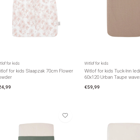
tlof for kids
Witlof for kids
tlof for kids Slaapzak 70cm Flower
Witlof for kids Tuck-Inn le
owder
60x120 Urban Taupe wave
24,99
€59,99