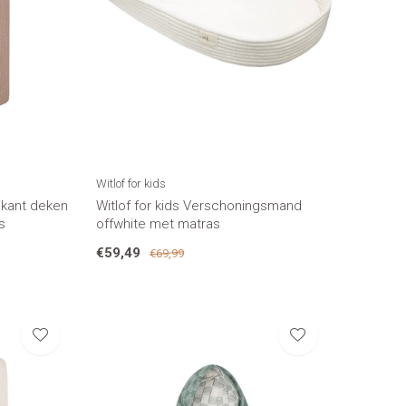
Witlof for kids
dikant deken
Witlof for kids Verschoningsmand
s
offwhite met matras
€59,49
€69,99