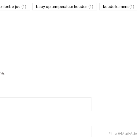
en bebe-jou
(1)
baby op temperatuur houden
(1)
koude kamers
(1)
re.
*Ihre E-Mail-Adre