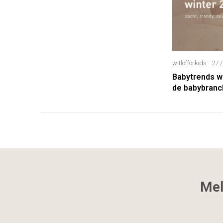
witlofforkids - 27
Babytrends wi
de babybran
Mel