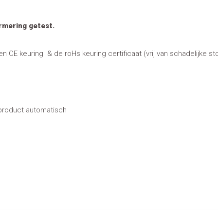
ormering getest.
E keuring & de roHs keuring certificaat (vrij van schadelijke sto
 product automatisch
.