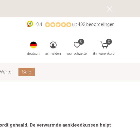
9.4
uit 492 beoordelingen
0
0
deutsch
anmelden
wunschzettel
ihr warenkorb
Werte
Sale
wordt gehaald. De verwarmde aankleedkussen helpt