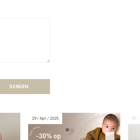
SENDEN
29 / Apr / 2025
07 /