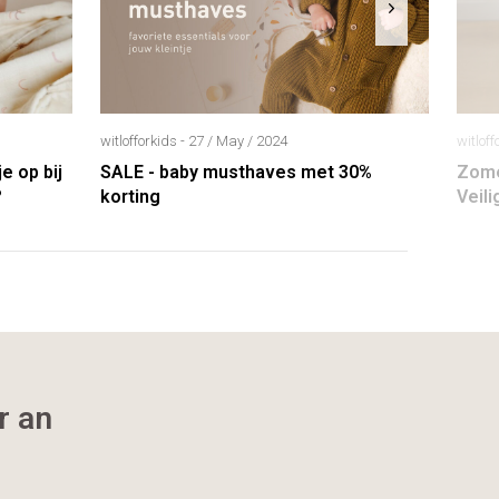
witlofforkids - 27 / May / 2024
witloff
e op bij
SALE - baby musthaves met 30%
Zome
?
korting
Veili
r an