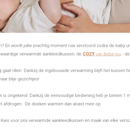
ren? En wordt jullie prachtig moment ruw verstoord zodra de baby u
ogwaardige verwarmde aankleedkussen, de
COZY
van Bebe-jou
- de
 zij gaat rillen. Dankzij de ingebouwde verwarming blijft het kussen 
aar blije gezichtjes!
is ongekend. Dankzij de eenvoudige bediening heb je binnen 1 m
r het afdrogen. De doeken warmen dan alvast mee op.
nt. Kies voor ons verwarmde aankleedkussen en maak van elke vers