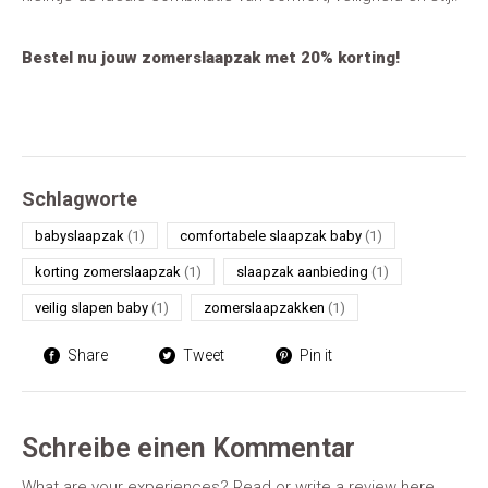
Bestel nu jouw zomerslaapzak met 20% korting!
Schlagworte
babyslaapzak
(1)
comfortabele slaapzak baby
(1)
korting zomerslaapzak
(1)
slaapzak aanbieding
(1)
veilig slapen baby
(1)
zomerslaapzakken
(1)
Share
Tweet
Pin it
Schreibe einen Kommentar
What are your experiences? Read or write a review here.