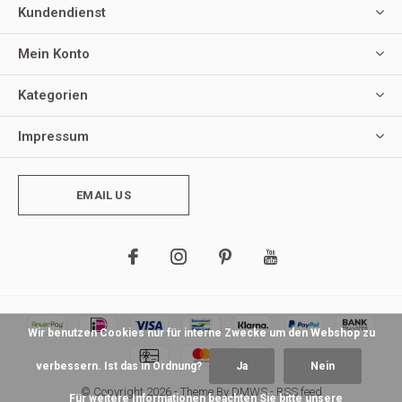
Kundendienst
Mein Konto
Kategorien
Impressum
EMAIL US
Wir benutzen Cookies nur für interne Zwecke um den Webshop zu
verbessern. Ist das in Ordnung?
Ja
Nein
© Copyright
2026
- Theme By
DMWS
-
RSS feed
Für weitere Informationen beachten Sie bitte unsere