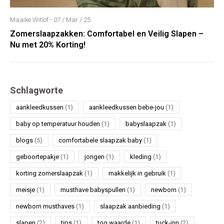
Maaike Witlof - 07 / Mar / 25
Zomerslaapzakken: Comfortabel en Veilig Slapen –
Nu met 20% Korting!
Schlagworte
aankleedkussen
(1)
aankleedkussen bebe-jou
(1)
baby op temperatuur houden
(1)
babyslaapzak
(1)
blogs
(5)
comfortabele slaapzak baby
(1)
geboortepakje
(1)
jongen
(1)
kleding
(1)
korting zomerslaapzak
(1)
makkelijk in gebruik
(1)
meisje
(1)
musthave babyspullen
(1)
newborn
(1)
newborn musthaves
(1)
slaapzak aanbieding
(1)
slapen
(2)
tips
(1)
tog waarde
(1)
tuck-inn
(2)