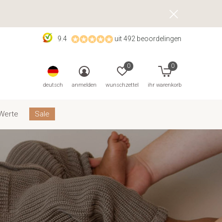
9.4
uit 492 beoordelingen
0
0
deutsch
anmelden
wunschzettel
ihr warenkorb
Werte
Sale