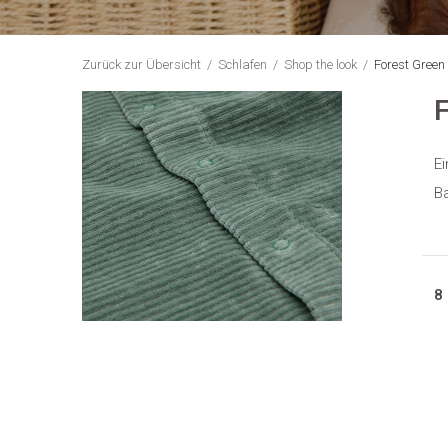
Zurück zur Übersicht
Schlafen
Shop the look
Forest Green
F
Ei
Ba
8