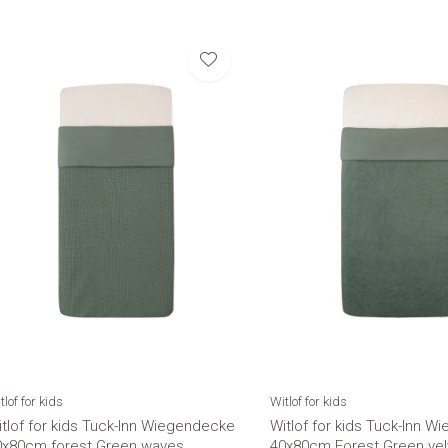
tlof for kids
Witlof for kids
tlof for kids Tuck-Inn Wiegendecke
Witlof for kids Tuck-Inn 
0x80cm forest Green waves
40x80cm Forest Green velv