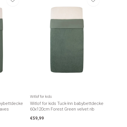
Witlof for kids
abybettdecke
Witlof for kids Tuck-Inn babybettdecke
waves
60x120cm Forest Green velvet rib
€59,99