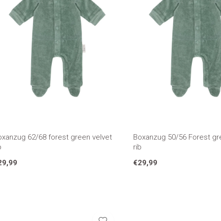
oxanzug 62/68 forest green velvet
Boxanzug 50/56 Forest gr
b
rib
29,99
€29,99