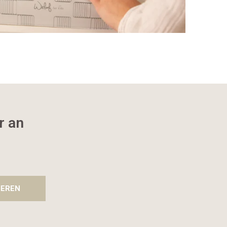
r an
IEREN