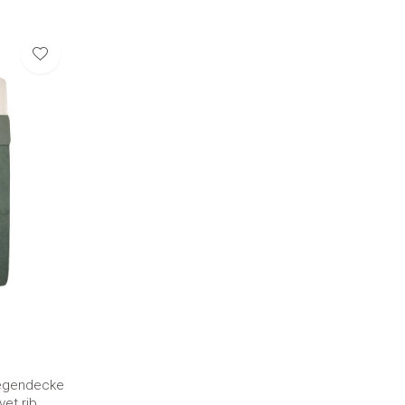
Wiegendecke
et rib