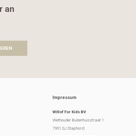
r an
IEREN
Impressum
Witlof For Kids BV
Wethouder Buitenhuisstraat 1
7951 SJ Staphorst