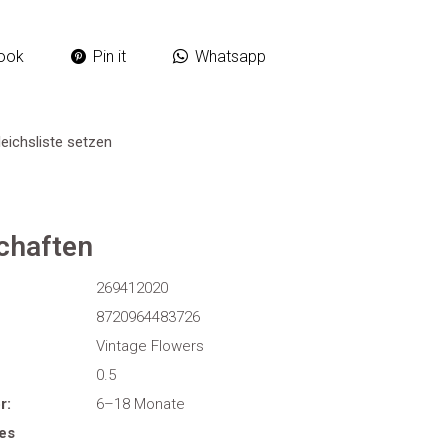
ook
Pin it
Whatsapp
eichsliste setzen
chaften
269412020
8720964483726
Vintage Flowers
0.5
r:
6–18 Monate
es