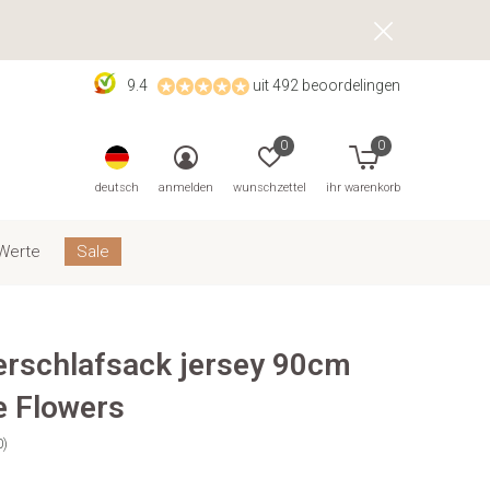
9.4
uit 492 beoordelingen
0
0
deutsch
anmelden
wunschzettel
ihr warenkorb
Werte
Sale
schlafsack jersey 90cm
e Flowers
0)