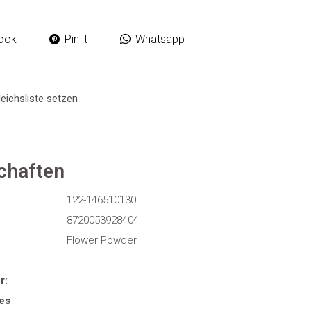
ook
Pin it
Whatsapp
eichsliste setzen
chaften
122-146510130
8720053928404
Flower Powder
r:
es