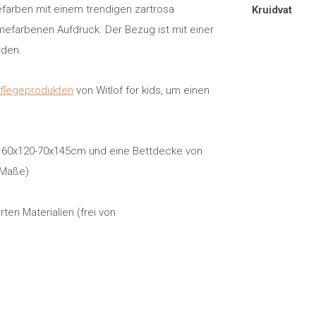
mefarben mit einem trendigen zartrosa
Kruidvat
mefarbenen Aufdruck. Der Bezug ist mit einer
rden.
flegeprodukten
von Witlof for kids, um einen
n 60x120-70x145cm und eine Bettdecke von
e Maße)
ten Materialien (frei von