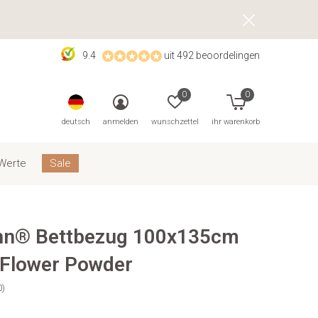
9.4
uit 492 beoordelingen
0
0
deutsch
anmelden
wunschzettel
ihr warenkorb
Werte
Sale
nn® Bettbezug 100x135cm
 Flower Powder
0)